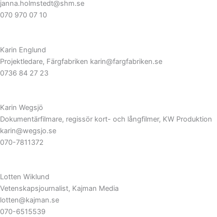
janna.holmstedt@shm.se
070 970 07 10
Karin Englund
Projektledare, Färgfabriken karin@fargfabriken.se
0736 84 27 23
Karin Wegsjö
Dokumentärfilmare, regissör kort- och långfilmer, KW Produktion
karin@wegsjo.se
070-7811372
Lotten Wiklund
Vetenskapsjournalist, Kajman Media
lotten@kajman.se
070-6515539