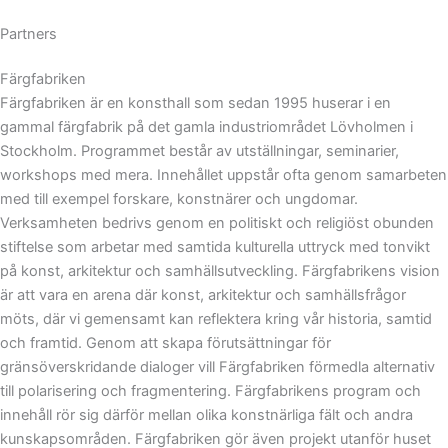
Partners
Färgfabriken
Färgfabriken är en konsthall som sedan 1995 huserar i en
gammal färgfabrik på det gamla industriområdet Lövholmen i
Stockholm. Programmet består av utställningar, seminarier,
workshops med mera. Innehållet uppstår ofta genom samarbeten
med till exempel forskare, konstnärer och ungdomar.
Verksamheten bedrivs genom en politiskt och religiöst obunden
stiftelse som arbetar med samtida kulturella uttryck med tonvikt
på konst, arkitektur och samhällsutveckling. Färgfabrikens vision
är att vara en arena där konst, arkitektur och samhällsfrågor
möts, där vi gemensamt kan reflektera kring vår historia, samtid
och framtid. Genom att skapa förutsättningar för
gränsöverskridande dialoger vill Färgfabriken förmedla alternativ
till polarisering och fragmentering. Färgfabrikens program och
innehåll rör sig därför mellan olika konstnärliga fält och andra
kunskapsområden. Färgfabriken gör även projekt utanför huset